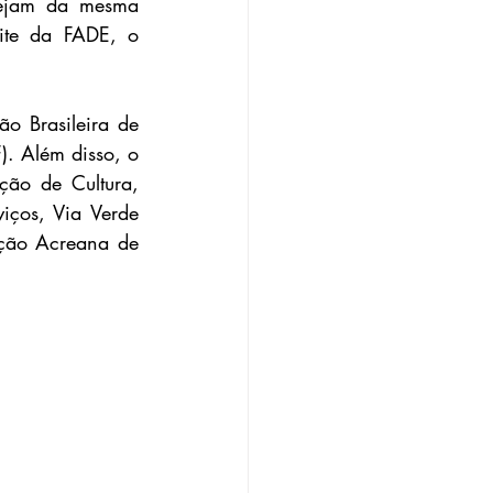
sejam da mesma 
instituição de ensino. O regulamento da competição está disponível no site da FADE, o 
 Brasileira de 
. Além disso, o 
ão de Cultura, 
iços, Via Verde 
ção Acreana de 