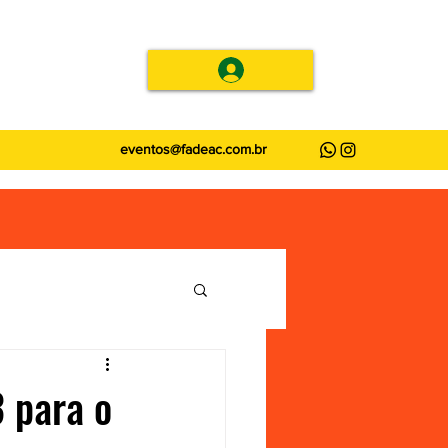
eventos@fadeac.com.br
 para o