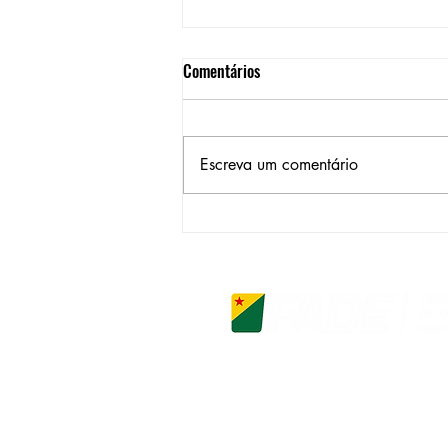
Comentários
Escreva um comentário
FADE participa de sessão solene
em alusão ao Dia do Desporto
Escolar