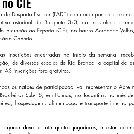
 no CIE
 de Desporto Escolar (FADE) confirmou para o próximo s
etiva estadual do Basquete 3x3, no masculino e femi
e Iniciação ao Esporte (CIE), no bairro Aeroporto Velho
násio Coberto.
as inscrições encerradas no início da semana, rece
ção, de diversas escolas de Rio Branco, a capital do e
r. AS inscrições fora gratuitas.
os os naipes de participação, vai representar o Acre n
 Brasileiros Sub-18, em Palmas, no Tocantins, no mês d
érea, hospedagem, alimentação e transporte interno pa
da equipe deve ter até quatro jogadores, e estar aco