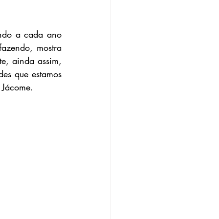
ndo a cada ano 
azendo, mostra 
, ainda assim, 
es que estamos 
o Jácome.